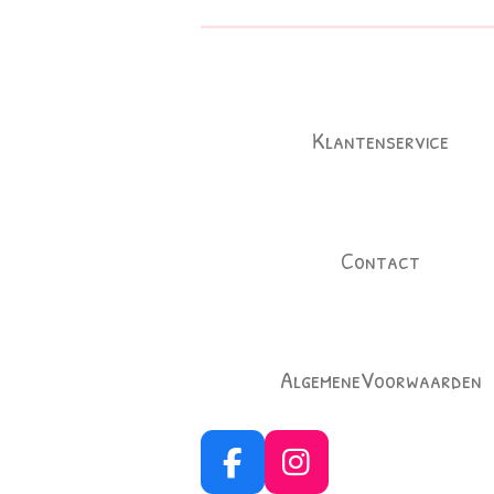
Klantenservice
Contact
AlgemeneVoorwaarden
F
I