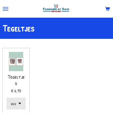
Ga
direct
naar
Tegeltjes
de
hoofdinhoud
Tegeltje
s
€ 6,95