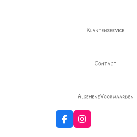
Klantenservice
Contact
AlgemeneVoorwaarden
F
I
a
n