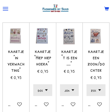
Ga
direct
naar
de
hoofdinhoud
kaartje
kaartje
kaartje
kaartje
"in
"Hiep hiep
''t is een
een
verwach
hoera"
...."
zoon/do
ting"
chter
€ 0,75
€ 0,75
€ 0,75
€ 0,75
In winkelwagen
In winkelwagen
In winkelwagen
In winkelwage