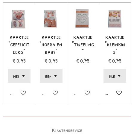
kaartje
kaartje
kaartje
kaartje
"gefelicit
"hoera en
"tweeling
"kleinkin
eerd"
baby"
"
d"
€ 0,75
€ 0,75
€ 0,75
€ 0,75
In winkelwagen
In winkelwagen
In winkelwagen
In winkelwage
Klantenservice