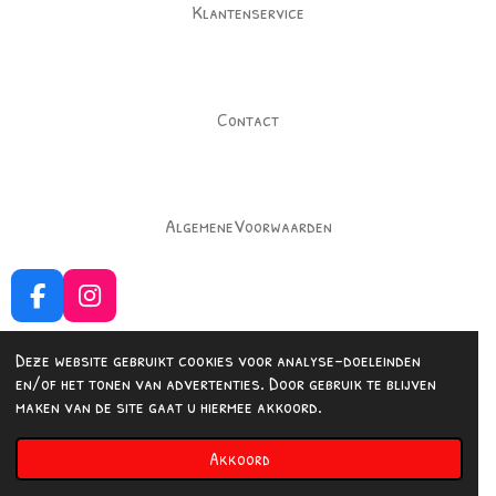
Klantenservice
Contact
AlgemeneVoorwaarden
F
I
a
n
c
s
Deze website gebruikt cookies voor analyse-doeleinden
e
t
en/of het tonen van advertenties. Door gebruik te blijven
b
a
Delen
Delen
maken van de site gaat u hiermee akkoord.
o
g
© 2023 - 2026 Fashionedbysuus
o
r
Akkoord
Powered by
JouwWeb
k
a
m