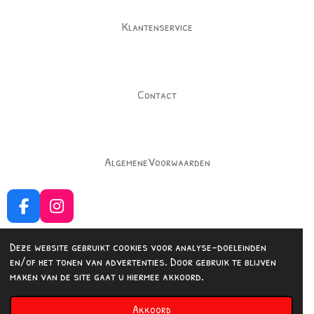
Klantenservice
Contact
AlgemeneVoorwaarden
F
I
a
n
c
s
Deze website gebruikt cookies voor analyse-doeleinden
e
t
en/of het tonen van advertenties. Door gebruik te blijven
b
a
Delen
Delen
maken van de site gaat u hiermee akkoord.
o
g
© 2023 - 2026 Fashionedbysuus
o
r
Akkoord
Powered by
JouwWeb