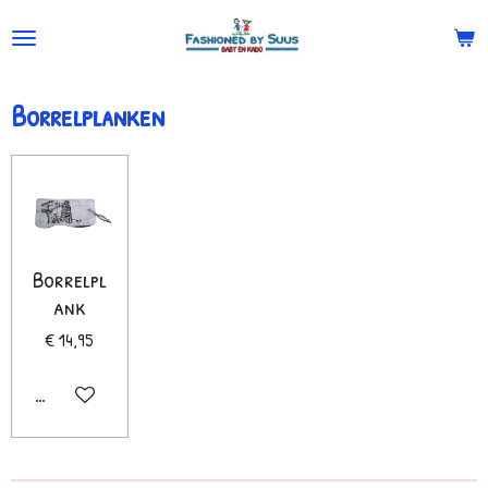
Ga
direct
naar
Borrelplanken
de
hoofdinhoud
Borrelpl
ank
€ 14,95
In winkelwagen