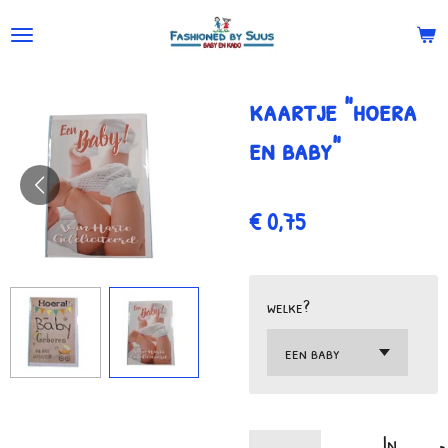
Ga
direct
naar
kaartje "hoera
de
hoofdinhoud
en baby"
€ 0,75
welke?
In