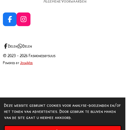
AlgemeneVoorwaarden
F
I
a
n
c
s
e
t
b
a
Delen
Delen
o
g
© 2023 - 2026 Fashionedbysuus
o
r
Powered by
JouwWeb
k
a
m
Deze website gebruikt cookies voor analyse-doeleinden en/of
het tonen van advertenties. Door gebruik te blijven maken
van de site gaat u hiermee akkoord.