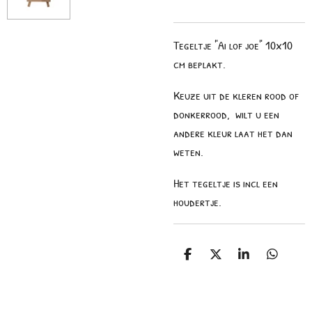
Tegeltje "Ai lof joe" 10x10
cm beplakt.
Keuze uit de kleren rood of
donkerrood, wilt u een
andere kleur laat het dan
weten.
Het tegeltje is incl een
houdertje.
D
D
S
D
e
e
h
e
l
e
a
l
e
l
r
e
n
e
n