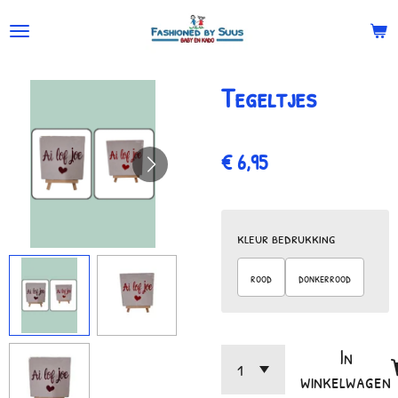
Ga
direct
naar
Tegeltjes
de
hoofdinhoud
€ 6,95
kleur bedrukking
rood
donkerrood
In
winkelwagen