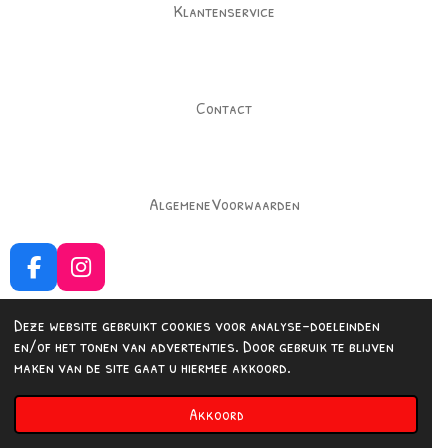
Klantenservice
Contact
AlgemeneVoorwaarden
F
I
a
n
c
s
Deze website gebruikt cookies voor analyse-doeleinden
e
t
en/of het tonen van advertenties. Door gebruik te blijven
b
a
Delen
Delen
maken van de site gaat u hiermee akkoord.
o
g
© 2023 - 2026 Fashionedbysuus
o
r
Akkoord
Powered by
JouwWeb
k
a
m