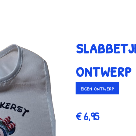
slabbetj
ontwerp
eigen ontwerp
€ 6,95