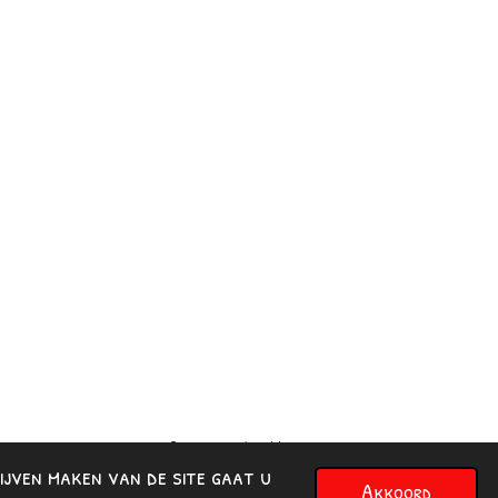
Powered by
JouwWeb
ijven maken van de site gaat u
Akkoord