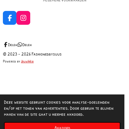
F
I
a
n
c
s
e
t
b
a
Delen
Delen
o
g
© 2023 - 2026 Fashionedbysuus
o
r
Powered by
JouwWeb
k
a
m
Deze website gebruikt cookies voor analyse-doeleinden
en/of het tonen van advertenties. Door gebruik te blijven
maken van de site gaat u hiermee akkoord.
Akkoord