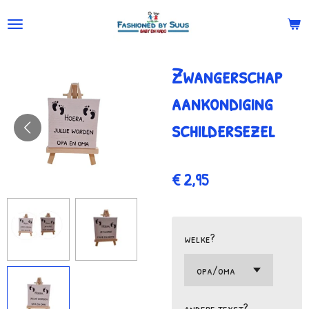
Ga
direct
naar
Zwangerschap
de
hoofdinhoud
aankondiging
schildersezel
€ 2,95
welke?
andere tekst?