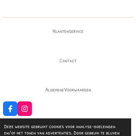
l
e
a
l
e
l
r
e
n
e
n
Klantenservice
Contact
AlgemeneVoorwaarden
F
I
a
n
c
s
Deze website gebruikt cookies voor analyse-doeleinden
e
t
en/of het tonen van advertenties. Door gebruik te blijven