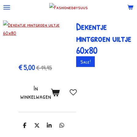
Ga
direct
Dekentje
naar
de
mintgroen uiltje
hoofdinhoud
60x80
Sale!
€ 5,00
€ 19,95
In
winkelwagen
D
D
S
D
e
e
h
e