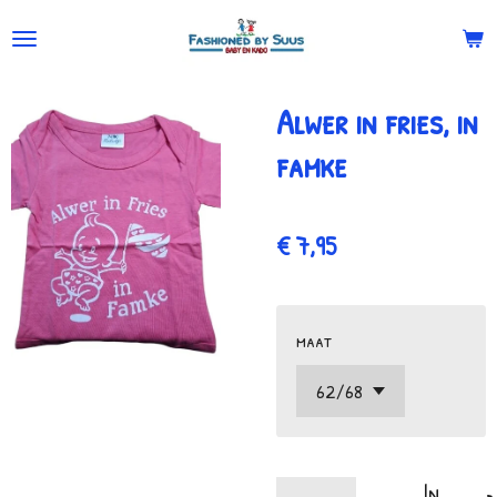
Ga
direct
naar
Alwer in fries, in
de
hoofdinhoud
famke
€ 7,95
maat
In