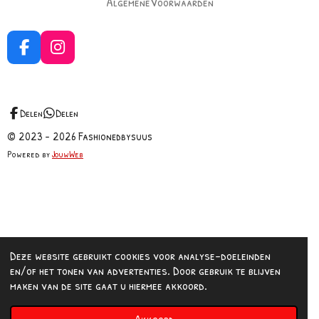
AlgemeneVoorwaarden
F
I
a
n
c
s
e
t
b
a
Delen
Delen
o
g
© 2023 - 2026 Fashionedbysuus
o
r
Powered by
JouwWeb
k
a
m
Deze website gebruikt cookies voor analyse-doeleinden
en/of het tonen van advertenties. Door gebruik te blijven
maken van de site gaat u hiermee akkoord.
Akkoord