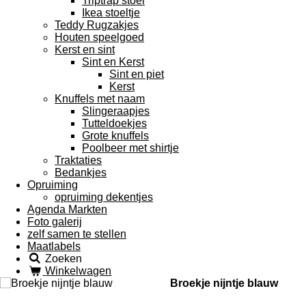
Triptrap stoel
Ikea stoeltje
Teddy Rugzakjes
Houten speelgoed
Kerst en sint
Sint en Kerst
Sint en piet
Kerst
Knuffels met naam
Slingeraapjes
Tutteldoekjes
Grote knuffels
Poolbeer met shirtje
Traktaties
Bedankjes
Opruiming
opruiming dekentjes
Agenda Markten
Foto galerij
zelf samen te stellen
Maatlabels
Zoeken
Winkelwagen
Broekje nijntje blauw