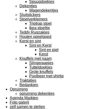
Spuugdoekjes
Dekentjes
Wagendekentjes
Sluitstickers
Stoelverkleiners
Triptrap stoel
Ikea stoeltje
Teddy Rugzakjes
Houten speelgoed
Kerst en sint
Sint en Kerst
Sint en piet
Kerst
Knuffels met naam
Slingeraapjes
Tutteldoekjes
Grote knuffels
Poolbeer met shirtje
Traktaties
Bedankjes
Opruiming
opruiming dekentjes
Agenda Markten
Foto galerij
zelf samen te stellen