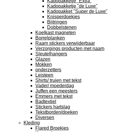
Kadopakketje "Extra"
Kadopakketje "de Luxe"
Kadopakket "Super de Luxe"
Knisperdoekjes
Bijtringen
Dobbelstenen
Koelkast magneten
Borrelplanken
Raam stickers verwijderbaar
Verzorgings producten met naam
Sleutelhangers
Glazen
Mokken
onderzetters
Leisteen
Shirts/ truien met tekst
Vader/ moederdag
Juffen een meesters
Emmers met tekst
Badtextiel
Stickers hartslag
Tekstborden/doeken
Diversen
Kleding
Flared Broekjes