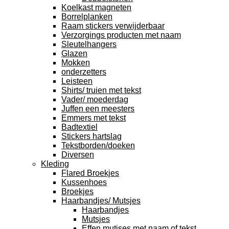
Koelkast magneten
Borrelplanken
Raam stickers verwijderbaar
Verzorgings producten met naam
Sleutelhangers
Glazen
Mokken
onderzetters
Leisteen
Shirts/ truien met tekst
Vader/ moederdag
Juffen een meesters
Emmers met tekst
Badtextiel
Stickers hartslag
Tekstborden/doeken
Diversen
Kleding
Flared Broekjes
Kussenhoes
Broekjes
Haarbandjes/ Mutsjes
Haarbandjes
Mutsjes
Effen mutjses met naam of tekst