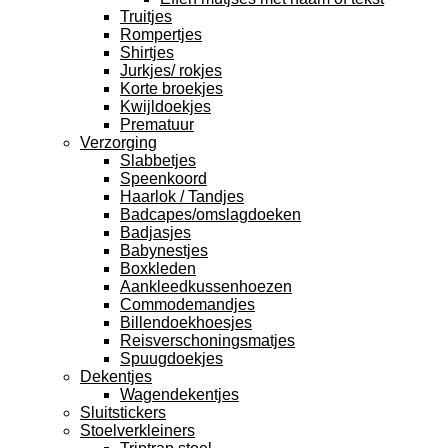
Truitjes
Rompertjes
Shirtjes
Jurkjes/ rokjes
Korte broekjes
Kwijldoekjes
Prematuur
Verzorging
Slabbetjes
Speenkoord
Haarlok / Tandjes
Badcapes/omslagdoeken
Badjasjes
Babynestjes
Boxkleden
Aankleedkussenhoezen
Commodemandjes
Billendoekhoesjes
Reisverschoningsmatjes
Spuugdoekjes
Dekentjes
Wagendekentjes
Sluitstickers
Stoelverkleiners