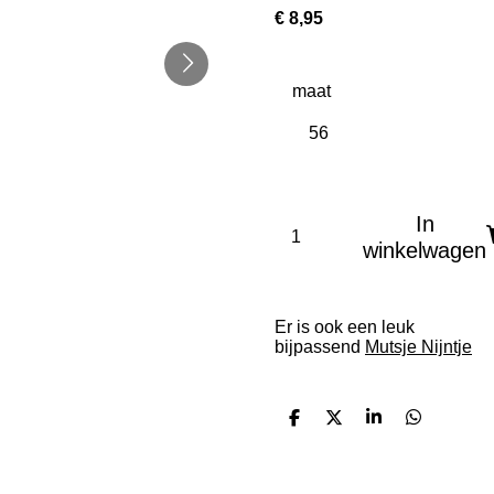
€ 8,95
maat
In
winkelwagen
Er is ook een leuk
bijpassend
Mutsje Nijntje
D
D
S
D
e
e
h
e
l
e
a
l
e
l
r
e