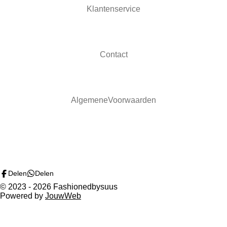
n
e
n
Klantenservice
Contact
AlgemeneVoorwaarden
F
I
a
n
c
s
e
t
b
a
Delen
Delen
o
g
© 2023 - 2026 Fashionedbysuus
o
r
Powered by
JouwWeb
k
a
m