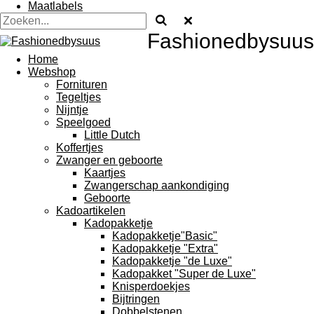
Maatlabels
Fashionedbysuus
Home
Webshop
Fornituren
Tegeltjes
Nijntje
Speelgoed
Little Dutch
Koffertjes
Zwanger en geboorte
Kaartjes
Zwangerschap aankondiging
Geboorte
Kadoartikelen
Kadopakketje
Kadopakketje"Basic"
Kadopakketje "Extra"
Kadopakketje "de Luxe"
Kadopakket "Super de Luxe"
Knisperdoekjes
Bijtringen
Dobbelstenen