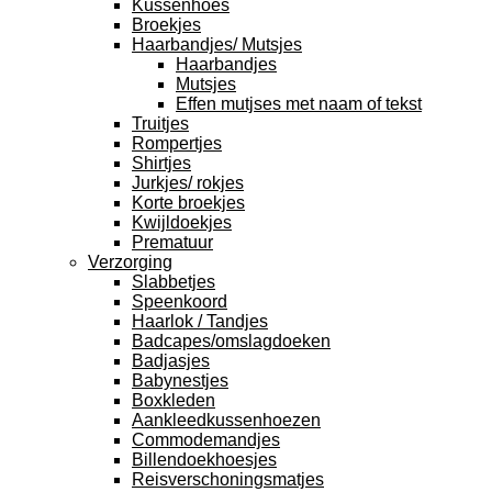
Kussenhoes
Broekjes
Haarbandjes/ Mutsjes
Haarbandjes
Mutsjes
Effen mutjses met naam of tekst
Truitjes
Rompertjes
Shirtjes
Jurkjes/ rokjes
Korte broekjes
Kwijldoekjes
Prematuur
Verzorging
Slabbetjes
Speenkoord
Haarlok / Tandjes
Badcapes/omslagdoeken
Badjasjes
Babynestjes
Boxkleden
Aankleedkussenhoezen
Commodemandjes
Billendoekhoesjes
Reisverschoningsmatjes