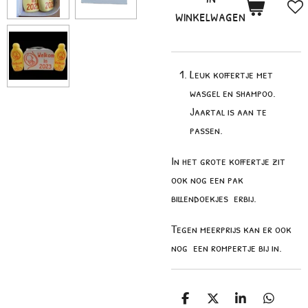
winkelwagen
Leuk koffertje met
wasgel en shampoo.
Jaartal is aan te
passen.
In het grote koffertje zit
ook nog een pak
billendoekjes erbij.
Tegen meerprijs kan er ook
nog een rompertje bij in.
D
D
S
D