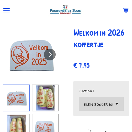
Ga
direct
naar
Welkom in 2026
de
hoofdinhoud
koffertje
€ 7,95
formaat
In