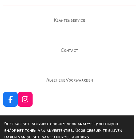
n
e
n
Klantenservice
Contact
AlgemeneVoorwaarden
F
I
a
n
c
s
e
t
Deze website gebruikt cookies voor analyse-doeleinden
b
a
Delen
Delen
en/of het tonen van advertenties. Door gebruik te blijven
o
g
maken van de site gaat u hiermee akkoord.
© 2023 - 2026 Fashionedbysuus