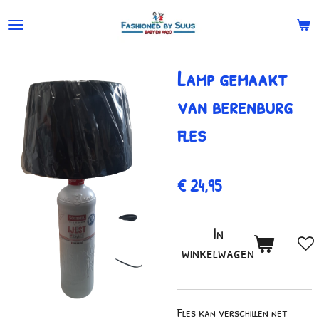
Ga
direct
naar
Lamp gemaakt
de
hoofdinhoud
van berenburg
fles
€ 24,95
In
winkelwagen
Fles kan verschillen net