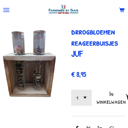
Ga
direct
naar
drrogbloemen
de
hoofdinhoud
reageerbuisjes
JUF
€ 8,95
In
winkelwagen