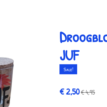
Droogblo
JUF
Sale!
€ 2,50
€ 4,95