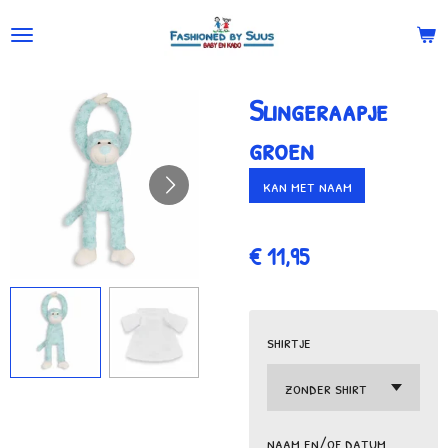
Ga
direct
naar
Slingeraapje
de
hoofdinhoud
groen
kan met naam
€ 11,95
shirtje
naam en/of datum