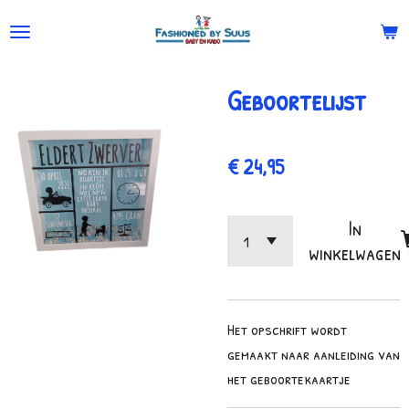
Ga
direct
naar
Geboortelijst
de
hoofdinhoud
€ 24,95
In
winkelwagen
Het opschrift wordt
gemaakt naar aanleiding van
het geboortekaartje