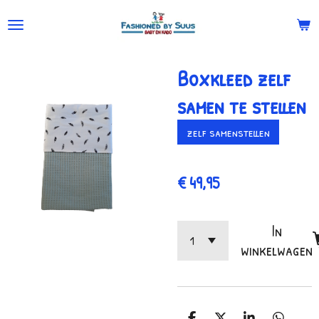
Ga
direct
naar
Boxkleed zelf
de
hoofdinhoud
samen te stellen
zelf samenstellen
€ 49,95
In
winkelwagen