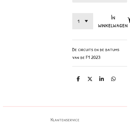
In
winkelwagen
De circuits en de datums
van de F1 2023
D
D
S
D
e
e
h
e
l
e
a
l
e
l
r
e
n
e
n
Klantenservice