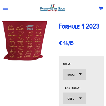
Ga
direct
naar
Formule 1 2023
de
hoofdinhoud
€ 16,95
kleur
tekstkleur