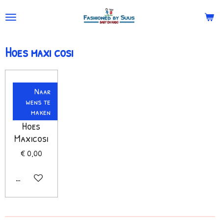
Ga
direct
naar
Hoes maxi cosi
de
hoofdinhoud
Naar
wens te
maken
Hoes
Maxicosi
€ 0,00
In winkelwagen