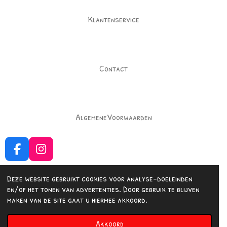
Klantenservice
Contact
AlgemeneVoorwaarden
F
I
a
n
c
s
Deze website gebruikt cookies voor analyse-doeleinden
e
t
en/of het tonen van advertenties. Door gebruik te blijven
b
a
Delen
Delen
maken van de site gaat u hiermee akkoord.
o
g
© 2023 - 2026 Fashionedbysuus
o
r
Akkoord
Powered by
JouwWeb