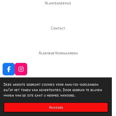
Klantenservice
Contact
AlgemeneVoorwaarden
F
I
a
n
c
s
Deze website gebruikt cookies voor analyse-doeleinden
e
t
en/of het tonen van advertenties. Door gebruik te blijven
b
a
Delen
Delen
maken van de site gaat u hiermee akkoord.
o
g
© 2023 - 2026 Fashionedbysuus
o
r
Akkoord
Powered by
JouwWeb
k
a
m